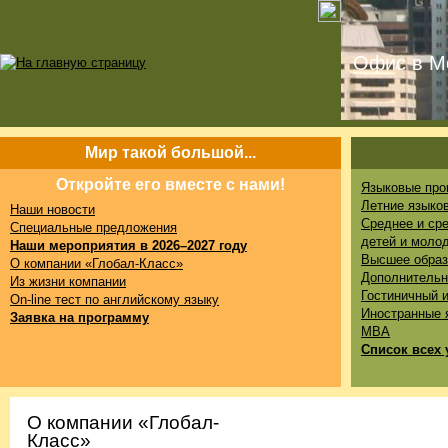
Офис в Мо
Мир такой большой...
Откройте его вместе с нами!
Языковые про
Летние языко
Наши новости
Среднее и ср
Специальные предложения
детей и моло
Наши мероприятия в 2026–2027 году
Высшее образ
О компании «Глобал-Класс»
Дополнительн
Из жизни компании
Гостиничный 
On-line тест по английскому языку
Иностранные 
Заявка на программу
MBA
Список всех 
О компании «Глобал-
Класс»