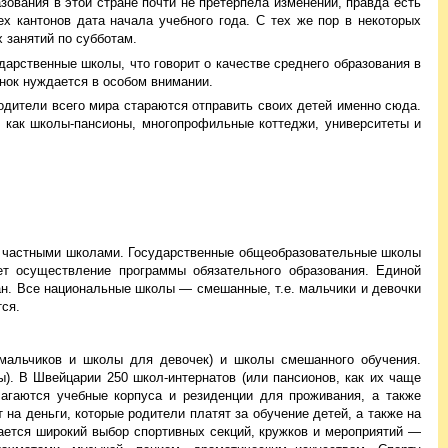
ования в этой стране почти не претерпела изменений, правда есть
х кантонов дата начала учебного года. С тех же пор в некоторых
 занятий по субботам.
арственные школы, что говорит о качестве среднего образования в
енок нуждается в особом внимании.
дители всего мира стараются отправить своих детей именно сюда.
х как школы-пансионы, многопрофильные коттеджи, университеты и
и частными школами. Государственные общеобразовательные школы
т осуществление программы обязательного образования. Единой
ан. Все национальные школы — смешанные, т.е. мальчики и девочки
ся.
мальчиков и школы для девочек) и школы смешанного обучения.
). В Швейцарии 250 школ-интернатов (или пансионов, как их чаще
агаются учебные корпуса и резиденции для проживания, а также
а деньги, которые родители платят за обучение детей, а также на
гается широкий выбор спортивных секций, кружков и мероприятий —