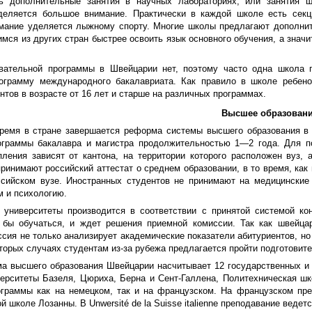
ь дополнительные занятия в научных лабораториях, или занятия ш
деляется большое внимание. Практически в каждой школе есть секции
мание уделяется лыжному спорту. Многие школы предлагают дополнит
мся из других стран быстрее освоить язык основного обучения, а знач
вательной программы в Швейцарии нет, поэтому часто одна школа
ограмму международного бакалавриата. Как правило в школе ребено
нтов в возрасте от 16 лет и старше на различных программах.
Высшее образован
ремя в стране завершается реформа системы высшего образования в 
ограммы бакалавра и магистра продолжительностью 1—2 года. Для п
пления зависят от кантона, на территории которого расположен вуз,
ринимают российский аттестат о среднем образовании, в то время, как
ссийском вузе. Иностранных студентов не принимают на медицинские
м и психологию.
 университеты производится в соответствии с принятой системой кон
 бы обучаться, и ждет решения приемной комиссии. Так как швейцар
сия не только анализирует академические показатели абитуриентов, но
торых случаях студентам из-за рубежа предлагается пройти подготовите
ма высшего образования Швейцарии насчитывает 12 государственных и 
верситеты Базеля, Цюриха, Берна и Сент-Галлена, Политехническая ш
ограммы как на немецком, так и на французском. На французском пр
й школе Лозанны. В Unwersité de la Suisse italienne преподавание ведет