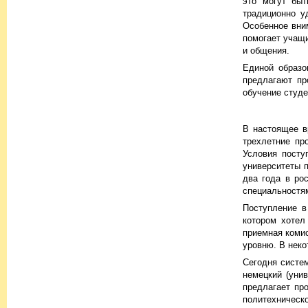
это могут быт
традиционно у
Особенное вни
помогает учащи
и общения.
Единой образо
предлагают пр
обучение студе
В настоящее в
трехлетние пр
Условия посту
университеты п
два года в ро
специальностя
Поступление в
котором хотел
приемная комис
уровню. В неко
Сегодня систе
немецкий (уни
предлагает пр
политехническо