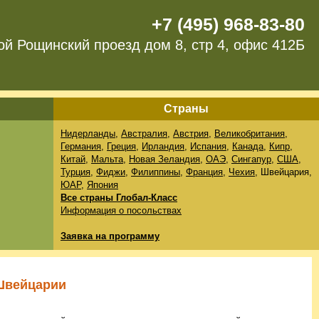
+7 (495) 968-83-80
ой Рощинский проезд дом 8, стр 4, офис 412Б
Страны
Нидерланды
,
Австралия
,
Австрия
,
Великобритания
,
Германия
,
Греция
,
Ирландия
,
Испания
,
Канада
,
Кипр
,
Китай
,
Мальта
,
Новая Зеландия
,
ОАЭ
,
Сингапур
,
США
,
Турция
,
Фиджи
,
Филиппины
,
Франция
,
Чехия
, Швейцария,
ЮАР
,
Япония
Все страны Глобал-Класс
Информация о посольствах
Заявка на программу
Швейцарии