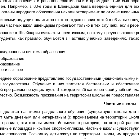
ногих отношениях страна консервативная и старомодная. Система образ
мен. Например, в 80-е годы в Швейцарии была введена единая для все
 органы народного образования начали эксперимент по отмене школьных
и семьи ведущих политиков охотно отдают своих детей в обычные госуд
гам частных школ швейцарцы прибегают только в тех случаях, если реб
зование в Швейцарии считается престижным, поэтому преуспевающие ро
туденты, как правило, обучаются в частных учебных заведениях, таки
рехуровневая система образования:
 образование
бразование
ое и высшее
реднее образование представлено государственными (национальными) 
 государством. Обучение в них является бесплатным и обеспечивае
й программы не существует. В каждом из 26 кантонов свой учебный пл
естно. Возможность проживания на территории школы не предоставляет
Частные школы
 делятся на школы раздельного обучения (существуют школы для 
т быть дневным или интернатным (с проживанием на территории школы
к правило, эти школы имеют большую территорию, на которой распол
ивные площадки и крытые спорткомплексы. Частные школы существуют н
ных спонсоров. Поскольку дети живут на территории школы, им предла