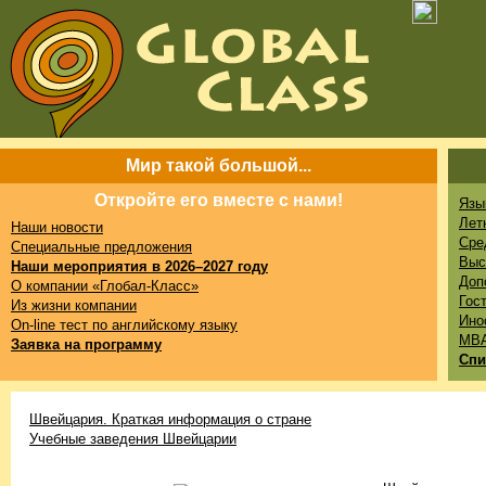
Мир такой большой...
Откройте его вместе с нами!
Язы
Лет
Наши новости
Сре
Специальные предложения
Выс
Наши мероприятия в 2026–2027 году
Доп
О компании «Глобал-Класс»
Гос
Из жизни компании
Ино
On-line тест по английскому языку
MB
Заявка на программу
Спи
Швейцария. Краткая информация о стране
Учебные заведения Швейцарии