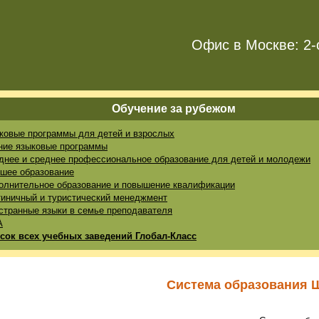
Офис в Москве: 2-
Обучение за рубежом
ковые программы для детей и взрослых
ние языковые программы
днее и среднее профессиональное образование для детей и молодежи
шее образование
олнительное образование и повышение квалификации
тиничный и туристический менеджмент
странные языки в семье преподавателя
A
сок всех учебных заведений Глобал-Класс
Система образования 