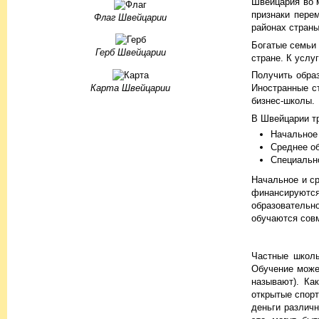
Швейцария во м
признаки пере
Флаг Швейцарии
районах страны
Богатые семьи 
Герб Швейцарии
стране. К услу
Получить обра
Карта Швейцарии
Иностранные с
бизнес-школы.
В Швейцарии т
Начальное
Среднее о
Специальн
Начальное и с
финансируются
образовательно
обучаются совм
Частные школы
Обучение може
называют). Ка
открытые спорт
деньги различ