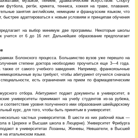
ахматами, музыкой, пением, драматическим искусством. Спорту
 футбола, регби, крикета, тенниса, хоккея на траве, плавания.
ельные занятия английским, немецким и французским языком, что
ит, быстрее адаптироваться к новым условиям и принципам обучения
 предлагает на выбор минимум две программы. Некоторые школы
к учится от 6 до 16 лет. Дальнейшее образование предполагает
ие
рамках Болонского процесса. Большинство вузов уже перешло на
олучения степени доктора необходимо проучиться еще 3—4 года.
 а также от самого учебного заведения. Например, франкоязычные
 немецкоязычные вузы требуют, чтобы абитуриент отучился сначала
 специальности, есть ограничения на прием по фармацевтическим
курсного отбора. Абитуриент подает документы в университет, в
ские университеты принимают на учебу студентов из-за рубежа,
 и соответствие уровня полученного ими образования швейцарскому
льный курс, для того, чтобы быть принятым в университет.
несколько частных университетов. В шести из них рабочий язык —
кола в Цюрихе и Высшая школа в Люцерне). Университет Фрибурга
еподают в университетах Лозанны, Женевы, Невшатели, в Высшей
ся на итальянском языке.