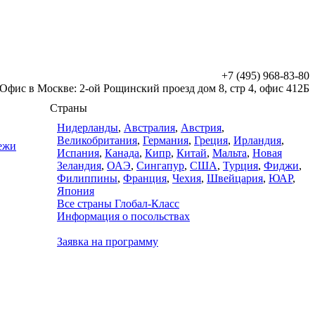
+7 (495) 968-83-80
Офис в Москве: 2-ой Рощинский проезд дом 8, стр 4, офис 412Б
Страны
Нидерланды
,
Австралия
,
Австрия
,
Великобритания
,
Германия
,
Греция
,
Ирландия
,
дежи
Испания
,
Канада
,
Кипр
,
Китай
,
Мальта
,
Новая
Зеландия
,
ОАЭ
,
Сингапур
,
США
,
Турция
,
Фиджи
,
Филиппины
,
Франция
,
Чехия
,
Швейцария
,
ЮАР
,
Япония
Все страны Глобал-Класс
Информация о посольствах
Заявка на программу