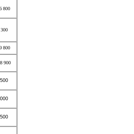
6 800
 300
9 800
8 900
 5
00
 000
 500