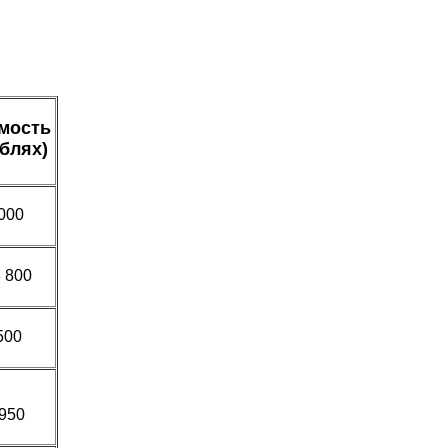
мость
ублях)
000
8 800
500
950